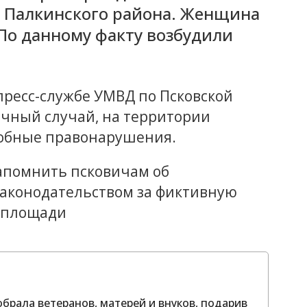
 Палкинского района. Женщина
По данному факту возбудили
 пресс-службе УМВД по Псковской
ничный случай, на территории
добные правонарушения.
апомнить псковичам об
законодательством за фиктивную
илплощади
брала ветеранов, матерей и внуков, подарив