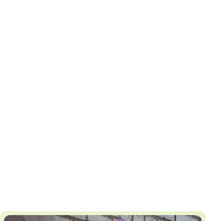
И
Т
К
У
Х
М
Ч
Н
Я