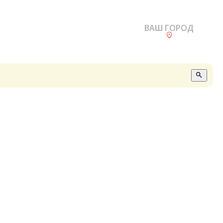
ВАШ ГОРОД
О
А
П
Б
В
Р
С
Е