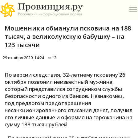
Мошенники обманули псковича на 188
тысяч, а великолукскую бабушку – на
123 тысячи
29 октября 2020, 14:24
12
О
По версии следствия, 32-летнему псковичу 26
А
октября позвонил неизвестный мужчина,
который представился сотрудником службы
П
безопасности одного из банков. Незнакомец,
Б
под предлогом предотвращения
несанкционированного списания денег, получил
В
его личные данные и оформил на горожанина на
Р
сумму 188 тысяч рублей