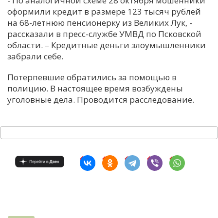
- По аналогичной схеме 28 октября мошенники
оформили кредит в размере 123 тысяч рублей
С
на 68-летнюю пенсионерку из Великих Лук, -
Е
рассказали в пресс-службе УМВД по Псковской
области. – Кредитные деньги злоумышленники
И
забрали себе.
Т
Потерпевшие обратились за помощью в
К
полицию. В настоящее время возбуждены
уголовные дела. Проводится расследование.
У
Х
М
Ч
Н
Я