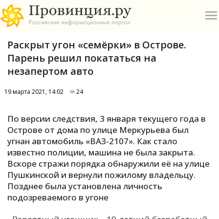
Раскрыт угон «семёрки» в Острове.
Парень решил покататься на
незапертом авто
19 марта 2021, 14:02
24
О
По версии следствия, 3 января текущего года в
А
Острове от дома по улице Меркурьева был
угнан автомобиль «ВАЗ-2107». Как стало
П
известно полиции, машина не была закрыта.
Б
Вскоре стражи порядка обнаружили её на улице
Пушкинской и вернули пожилому владельцу.
В
Позднее была установлена личность
Р
подозреваемого в угоне