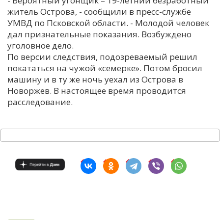
- Вероятный угонщик – 19-летний безработный
житель Острова, - сообщили в пресс-службе
С
УМВД по Псковской области. - Молодой человек
Е
дал признательные показания. Возбуждено
уголовное дело.
И
По версии следствия, подозреваемый решил
покататься на чужой «семерке». Потом бросил
Т
машину и в ту же ночь уехал из Острова в
К
Новоржев. В настоящее время проводится
расследование.
У
Х
М
Ч
Н
Я