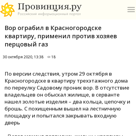
Вор ограбил в Красногородске
квартиру, применил против хозяев
перцовый газ
30 октября 2020, 13:38
18
О
По версии следствия, утром 29 октября в
А
Красногородске в квартиру трехэтажного дома
по переулку Садовому проник вор. В отсутствие
П
владельцев он обыскал жилище, в серванте
Б
нашел золотые изделия – два кольца, цепочку и
брошь. С похищенным вышел на лестничную
В
площадку и попытался закрывать входную
Р
дверь