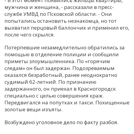
- В этот момент появились жильцы квартиры,
мужчина и женщина, - рассказали в пресс-
С
службе УМВД по Псковской области. - Они
Е
попытались остановить незнакомца, но тот
выхватил перцовый баллончик и применил его,
И
после чего скрылся.
Т
Потерпевшие незамедлительно обратились за
К
помощью в отделение полиции и сообщили
приметы злоумышленника. По «горячим
следам» он был задержан. Подозреваемым
У
оказался безработный, ранее неоднократно
судимый 62-летний. По признанию
Х
задержанного, он приехал в Красногородск
специально с целью совершения краж.
М
Передвигался на попутках и такси. Похищенные
Ч
золотые вещи изъяты.
Н
Я
Возбуждено уголовное дело по факту разбоя.