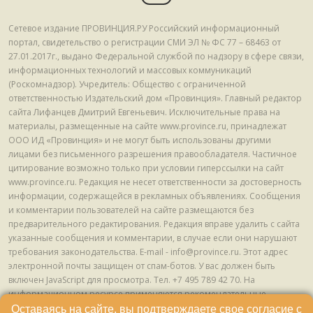
Сетевое издание ПРОВИНЦИЯ.РУ Российский информационный
портал, свидетельство о регистрации СМИ ЭЛ № ФС 77 – 68463 от
27.01.2017г., выдано Федеральной службой по надзору в сфере связи,
информационных технологий и массовых коммуникаций
(Роскомнадзор). Учредитель: Общество с ограниченной
ответственностью Издательский дом «Провинция». Главный редактор
сайта Лифанцев Дмитрий Евгеньевич. Исключительные права на
материалы, размещенные на сайте www.province.ru, принадлежат
ООО ИД «Провинция» и не могут быть использованы другими
лицами без письменного разрешения правообладателя. Частичное
цитирование возможно только при условии гиперссылки на сайт
www.province.ru. Редакция не несет ответственности за достоверность
информации, содержащейся в рекламных объявлениях. Сообщения
и комментарии пользователей на сайте размещаются без
предварительного редактирования. Редакция вправе удалить с сайта
указанные сообщения и комментарии, в случае если они нарушают
требования законодательства. E-mail - info@province.ru. Этот адрес
электронной почты защищен от спам-ботов. У вас должен быть
включен JavaScript для просмотра. Tел. +7 495 789 42 70. На
информационном ресурсе применяются рекомендательные
технологии (информационные технологии предоставления
Оставаясь на сайте, вы подтверждаете свое согласие с