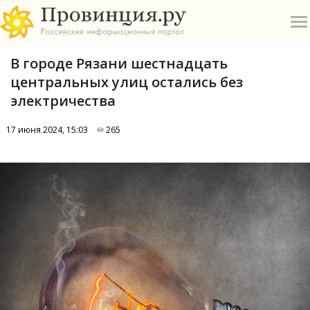
В городе Рязани шестнадцать
центральных улиц остались без
электричества
17 июня 2024, 15:03
265
О
А
П
Б
В
Р