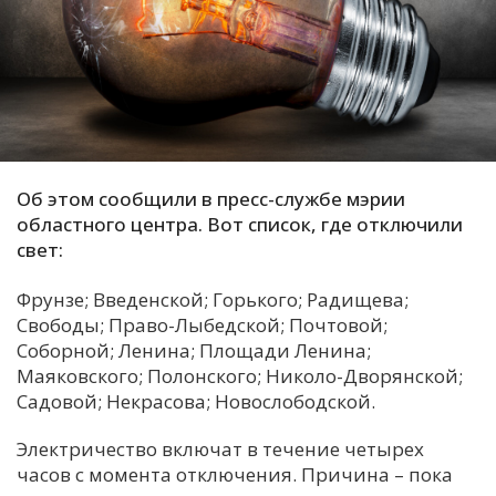
С
Е
И
Т
К
Об этом сообщили в пресс-службе мэрии
областного центра. Вот список, где отключили
свет:
У
Фрунзе; Введенской; Горького; Радищева;
Свободы; Право-Лыбедской; Почтовой;
Х
Соборной; Ленина; Площади Ленина;
М
Маяковского; Полонского; Николо-Дворянской;
Ч
Садовой; Некрасова; Новослободской.
Н
Электричество включат в течение четырех
Я
часов с момента отключения. Причина – пока