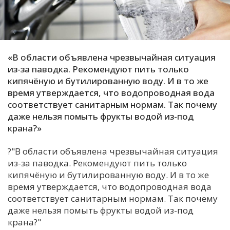
С
Е
«В области объявлена чрезвычайная ситуация
И
из-за паводка. Рекомендуют пить только
Т
кипячёную и бутилированную воду. И в то же
К
время утверждается, что водопроводная вода
соответствует санитарным нормам. Так почему
даже нельзя помыть фрукты водой из-под
У
крана?»
Х
?"В области объявлена чрезвычайная ситуация
из-за паводка. Рекомендуют пить только
М
кипячёную и бутилированную воду. И в то же
Ч
время утверждается, что водопроводная вода
Н
соответствует санитарным нормам. Так почему
Я
даже нельзя помыть фрукты водой из-под
крана?"