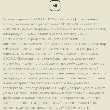
Сетевое издание ПРОВИНЦИЯ.РУ Российский информационный
портал, свидетельство о регистрации СМИ ЭЛ № ФС 77 – 68463 от
27.01.2017г., выдано Федеральной службой по надзору в сфере связи,
информационных технологий и массовых коммуникаций
(Роскомнадзор). Учредитель: Общество с ограниченной
ответственностью Издательский дом «Провинция». Главный редактор
сайта Лифанцев Дмитрий Евгеньевич. Исключительные права на
материалы, размещенные на сайте www.province.ru, принадлежат
ООО ИД «Провинция» и не могут быть использованы другими
лицами без письменного разрешения правообладателя. Частичное
цитирование возможно только при условии гиперссылки на сайт
www.province.ru. Редакция не несет ответственности за достоверность
информации, содержащейся в рекламных объявлениях. Сообщения
и комментарии пользователей на сайте размещаются без
предварительного редактирования. Редакция вправе удалить с сайта
указанные сообщения и комментарии, в случае если они нарушают
требования законодательства. E-mail - info@province.ru. Этот адрес
электронной почты защищен от спам-ботов. У вас должен быть
включен JavaScript для просмотра. Tел. +7 495 789 42 70. На