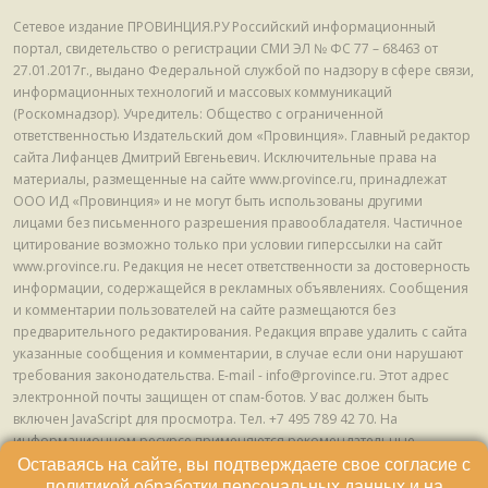
Сетевое издание ПРОВИНЦИЯ.РУ Российский информационный
портал, свидетельство о регистрации СМИ ЭЛ № ФС 77 – 68463 от
27.01.2017г., выдано Федеральной службой по надзору в сфере связи,
информационных технологий и массовых коммуникаций
(Роскомнадзор). Учредитель: Общество с ограниченной
ответственностью Издательский дом «Провинция». Главный редактор
сайта Лифанцев Дмитрий Евгеньевич. Исключительные права на
материалы, размещенные на сайте www.province.ru, принадлежат
ООО ИД «Провинция» и не могут быть использованы другими
лицами без письменного разрешения правообладателя. Частичное
цитирование возможно только при условии гиперссылки на сайт
www.province.ru. Редакция не несет ответственности за достоверность
информации, содержащейся в рекламных объявлениях. Сообщения
и комментарии пользователей на сайте размещаются без
предварительного редактирования. Редакция вправе удалить с сайта
указанные сообщения и комментарии, в случае если они нарушают
требования законодательства. E-mail - info@province.ru. Этот адрес
электронной почты защищен от спам-ботов. У вас должен быть
включен JavaScript для просмотра. Tел. +7 495 789 42 70. На
информационном ресурсе применяются рекомендательные
технологии (информационные технологии предоставления
Оставаясь на сайте, вы подтверждаете свое согласие с
информации на основе сбора, систематизации и анализа сведений,
политикой обработки персональных данных
и на