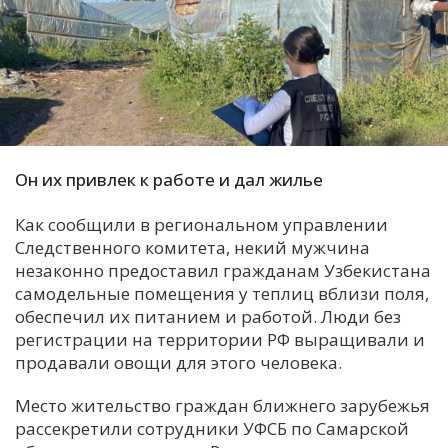
С
Е
И
Т
К
Он их привлек к работе и дал жилье
Как сообщили в региональном управлении
У
Следственного комитета, некий мужчина
незаконно предоставил гражданам Узбекистана
самодельные помещения у теплиц вблизи поля,
Х
обеспечил их питанием и работой. Люди без
М
регистрации на территории РФ выращивали и
Ч
продавали овощи для этого человека.
Н
Место жительство граждан ближнего зарубежья
Я
рассекретили сотрудники УФСБ по Самарской