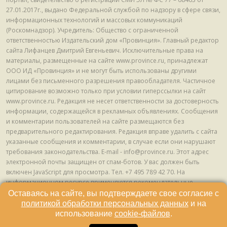
27.01.2017г., выдано Федеральной службой по надзору в сфере связи,
информационных технологий и массовых коммуникаций
(Роскомнадзор). Учредитель: Общество с ограниченной
ответственностью Издательский дом «Провинция». Главный редактор
сайта Лифанцев Дмитрий Евгеньевич. Исключительные права на
материалы, размещенные на сайте www.province.ru, принадлежат
ООО ИД «Провинция» и не могут быть использованы другими
лицами без письменного разрешения правообладателя. Частичное
цитирование возможно только при условии гиперссылки на сайт
www.province.ru. Редакция не несет ответственности за достоверность
информации, содержащейся в рекламных объявлениях. Сообщения
и комментарии пользователей на сайте размещаются без
предварительного редактирования. Редакция вправе удалить с сайта
указанные сообщения и комментарии, в случае если они нарушают
требования законодательства. E-mail - info@province.ru. Этот адрес
электронной почты защищен от спам-ботов. У вас должен быть
включен JavaScript для просмотра. Tел. +7 495 789 42 70. На
информационном ресурсе применяются рекомендательные
технологии (информационные технологии предоставления
Оставаясь на сайте, вы подтверждаете свое согласие с
информации на основе сбора, систематизации и анализа сведений,
политикой обработки персональных данных
и на
относящихся к предпочтениям пользователей сети "Интернет",
использование
cookie-файлов
.
находящихся на территории Российской Федерации) © ООО ИД