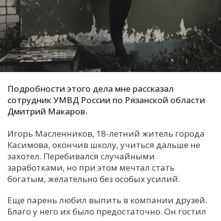
С
Е
И
Т
К
Подробности этого дела мне рассказал
сотрудник УМВД России по Рязанской области
Дмитрий Макаров.
У
Игорь Масленников, 18-летний житель города
Касимова, окончив школу, учиться дальше не
Х
захотел. Перебивался случайными
М
заработками, но при этом мечтал стать
Ч
богатым, желательно без особых усилий.
Н
Еще парень любил выпить в компании друзей.
Я
Благо у него их было предостаточно. Он гостил