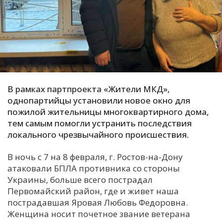
С
Е
И
Т
К
В рамках партпроекта «Жители МКД»,
однопартийцы установили новое окно для
пожилой жительницы многоквартирного дома,
У
тем самым помогли устранить последствия
локального чрезвычайного происшествия.
Х
В ночь с 7 на 8 февраля, г. Ростов-на-Дону
М
атаковали БПЛА противника со стороны
Ч
Украины, больше всего пострадал
Н
Первомайский район, где и живет наша
Я
пострадавшая Яровая Любовь Федоровна.
Женщина носит почетное звание ветерана