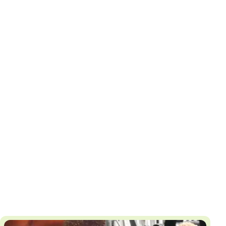
И
Т
К
У
Х
М
Ч
Н
Я