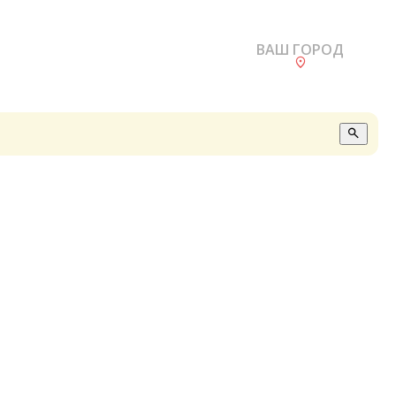
ВАШ ГОРОД
О
А
П
Б
В
Р
С
Е