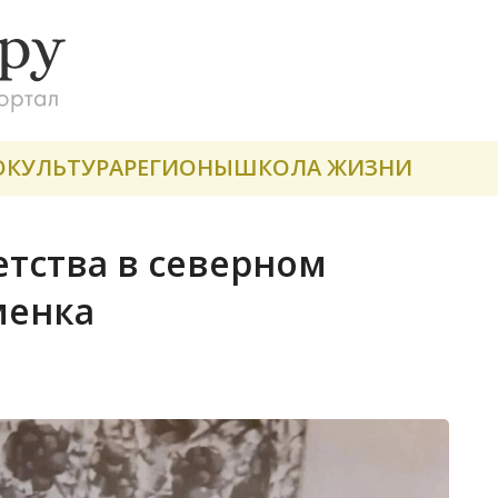
О
КУЛЬТУРА
РЕГИОНЫ
ШКОЛА ЖИЗНИ
етства в северном
менка