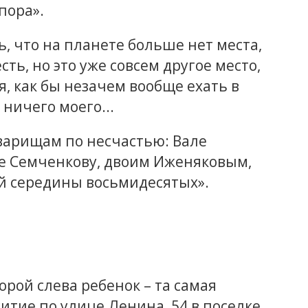
пора».
, что на планете больше нет места,
сть, но это уже совсем другое место,
, как бы незачем вообще ехать в
ничего моего...
варищам по несчастью: Вале
е Семченкову, двоим Иженяковым,
ей середины восьмидесятых».
орой слева ребенок – та самая
тие по улице Ленина, 54 в поселке