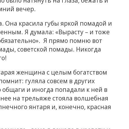
о было натянуть на глаза, бежать и
мний вечер.
а. Она красила губы яркой помадой и
нным. Я думала: «Вырасту – и тоже
 обязательно». Я прямо помню вот
мады, советской помады. Никогда
о!
Старая женщина с целым богатством
помнит: гуляла совсем в других
о общаги и иногда попадали к ней в
 у нее на трельяже стояла волшебная
лнечного янтаря и, конечно, красная