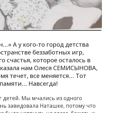
н...» А у кого-то город детства
странстве беззаботных игр,
о счастья, которое осталось в
ссказала нам Олеся СЕМИСЫНОВА,
 течет, все меняется... Тот
памяти... Навсегда!
 детей. Мы мчались из одного
чень завидовала Наташке, потому что