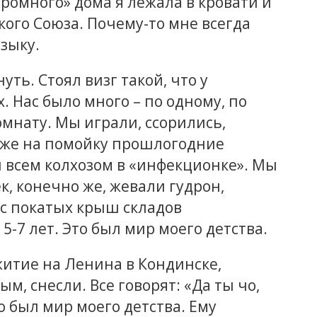
громного» дома я лежала в кровати и
кого Союза. Почему-то мне всегда
узыку.
ть. Стоял визг такой, что у
 Нас было много – по одному, по
комнату. Мы играли, ссорились,
 же на помойку прошлогодние
 всем колхозом в «инфекционке». Мы
к, конечно же, жевали гудрон,
, с покатых крыш складов
-7 лет. Это был мир моего детства.
итие на Ленина в Кондинске,
, снесли. Все говорят: «Да ты чо,
то был мир моего детства. Ему