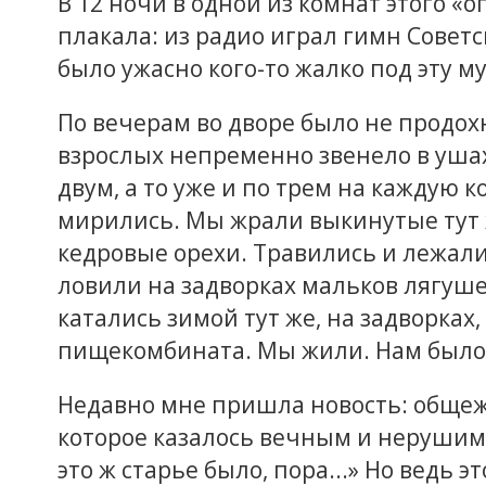
В 12 ночи в одной из комнат этого «о
плакала: из радио играл гимн Советс
было ужасно кого-то жалко под эту м
По вечерам во дворе было не продохну
взрослых непременно звенело в ушах.
двум, а то уже и по трем на каждую 
мирились. Мы жрали выкинутые тут
кедровые орехи. Травились и лежали
ловили на задворках мальков лягуше
катались зимой тут же, на задворках
пищекомбината. Мы жили. Нам было 5
Недавно мне пришла новость: общеж
которое казалось вечным и нерушимым
это ж старье было, пора...» Но ведь э