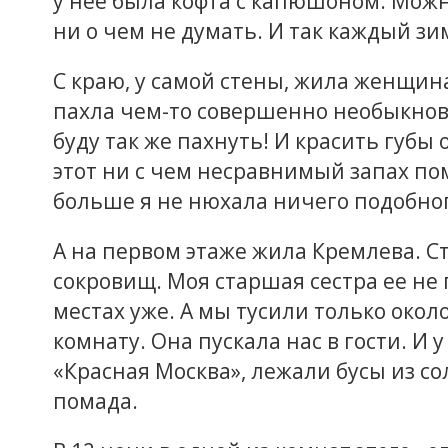
у нее была кофта с капюшоном. Можн
ни о чем не думать. И так каждый зи
С краю, у самой стены, жила женщин
пахла чем-то совершенно необыкнове
буду так же пахнуть! И красить губы
этот ни с чем несравнимый запах по
больше я не нюхала ничего подобног
А на первом этаже жила Кремлева. 
сокровищ. Моя старшая сестра ее не 
местах уже. А мы тусили только окол
комнату. Она пускала нас в гости. И
«Красная Москва», лежали бусы из со
помада.