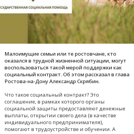
С
Е
И
Т
К
Малоимущие семьи или те ростовчане, кто
оказался в трудной жизненной ситуации, могут
воспользоваться такой мерой поддержки как
У
социальный контракт. Об этом рассказал в глава
Ростова-на-Дону Александр Скрябин.
Х
Что такое социальный контракт? Это
М
соглашение, в рамках которого органы
Ч
социальной защиты предоставляют денежные
Н
выплаты, открытии своего дела (в качестве
Я
индивидуального предпринимателя),
помогают в трудоустройстве и обучении. А