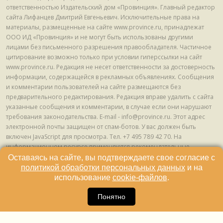
ответственностью Издательский дом «Провинция». Главный редактор
сайта Лифанцев Дмитрий Евгеньевич. Исключительные права на
материалы, размещенные на сайте www.province.ru, принадлежат
ООО ИД «Провинция» и не могут быть использованы другими
лицами без письменного разрешения правообладателя. Частичное
цитирование возможно только при условии гиперссылки на сайт
www.province.ru. Редакция не несет ответственности за достоверность
информации, содержащейся в рекламных объявлениях. Сообщения
и комментарии пользователей на сайте размещаются без
предварительного редактирования. Редакция вправе удалить с сайта
указанные сообщения и комментарии, в случае если они нарушают
требования законодательства. E-mail - info@province.ru. Этот адрес
электронной почты защищен от спам-ботов. У вас должен быть
включен JavaScript для просмотра. Tел. +7 495 789 42 70. На
информационном ресурсе применяются рекомендательные
технологии (информационные технологии предоставления
Оставаясь на сайте, вы подтверждаете свое согласие с
информации на основе сбора, систематизации и анализа сведений,
политикой обработки персональных данных
и на
относящихся к предпочтениям пользователей сети "Интернет",
использование
cookie-файлов
.
находящихся на территории Российской Федерации) © ООО ИД
16
«Провинция», 2013 - 2024г.
Понятно