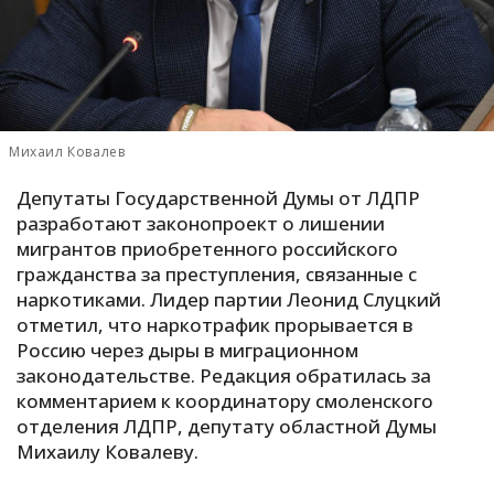
С
Е
И
Михаил Ковалев
Т
К
Депутаты Государственной Думы от ЛДПР
разработают законопроект о лишении
мигрантов приобретенного российского
У
гражданства за преступления, связанные с
наркотиками. Лидер партии Леонид Слуцкий
отметил, что наркотрафик прорывается в
Х
Россию через дыры в миграционном
М
законодательстве. Редакция обратилась за
Ч
комментарием к координатору смоленского
Н
отделения ЛДПР, депутату областной Думы
Я
Михаилу Ковалеву.