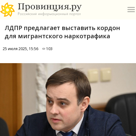
ЛДПР предлагает выставить кордон
для мигрантского наркотрафика
25 июля 2025, 15:56
103
О
А
П
Б
В
Р