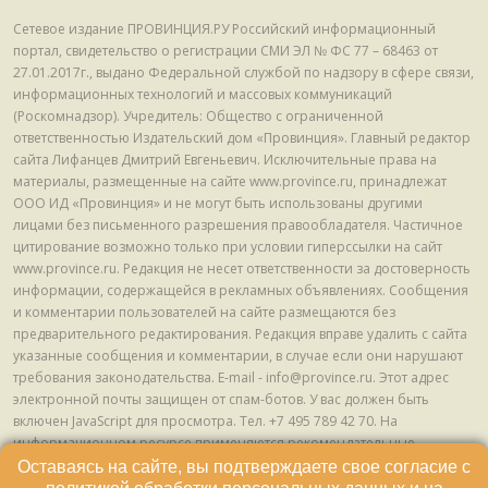
Сетевое издание ПРОВИНЦИЯ.РУ Российский информационный
портал, свидетельство о регистрации СМИ ЭЛ № ФС 77 – 68463 от
27.01.2017г., выдано Федеральной службой по надзору в сфере связи,
информационных технологий и массовых коммуникаций
(Роскомнадзор). Учредитель: Общество с ограниченной
ответственностью Издательский дом «Провинция». Главный редактор
сайта Лифанцев Дмитрий Евгеньевич. Исключительные права на
материалы, размещенные на сайте www.province.ru, принадлежат
ООО ИД «Провинция» и не могут быть использованы другими
лицами без письменного разрешения правообладателя. Частичное
цитирование возможно только при условии гиперссылки на сайт
www.province.ru. Редакция не несет ответственности за достоверность
информации, содержащейся в рекламных объявлениях. Сообщения
и комментарии пользователей на сайте размещаются без
предварительного редактирования. Редакция вправе удалить с сайта
указанные сообщения и комментарии, в случае если они нарушают
требования законодательства. E-mail - info@province.ru. Этот адрес
электронной почты защищен от спам-ботов. У вас должен быть
включен JavaScript для просмотра. Tел. +7 495 789 42 70. На
информационном ресурсе применяются рекомендательные
технологии (информационные технологии предоставления
Оставаясь на сайте, вы подтверждаете свое согласие с
информации на основе сбора, систематизации и анализа сведений,