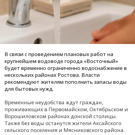
С
Е
И
Т
К
В связи с проведением плановых работ на
крупнейшем водоводе города «Восточный»
будет временно ограниченно водоснабжение в
У
нескольких районах Ростова. Власти
рекомендуют жителям пополнить запасы воды
для бытовых нужд.
Х
М
Временные неудобства ждут граждан,
Ч
проживающих в Первомайском, Октябрьском и
Н
Ворошиловском районах донской столицы.
Я
Также без воды останутся жители Аксайского
сельского поселения и Мясниковского района.