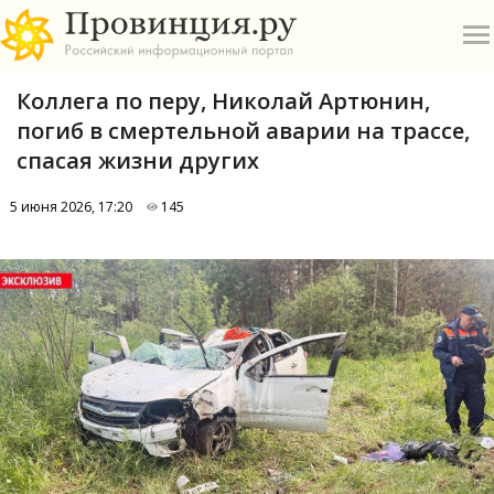
Коллега по перу, Николай Артюнин,
погиб в смертельной аварии на трассе,
спасая жизни других
5 июня 2026, 17:20
145
О
А
П
Б
В
Р