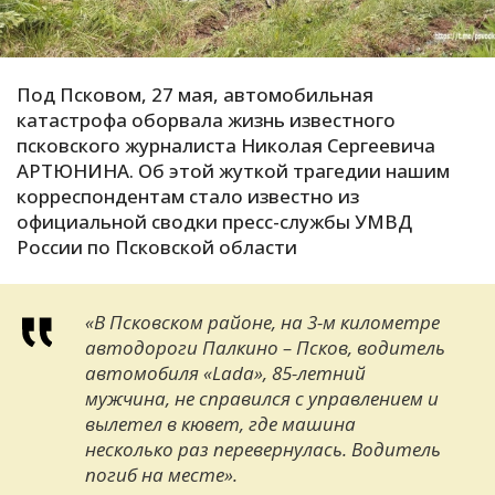
С
Е
Под Псковом, 27 мая, автомобильная
катастрофа оборвала жизнь известного
И
псковского журналиста Николая Сергеевича
Т
АРТЮНИНА. Об этой жуткой трагедии нашим
К
корреспондентам стало известно из
официальной сводки пресс-службы УМВД
России по Псковской области
У
«В Псковском районе, на 3-м километре
Х
автодороги Палкино – Псков, водитель
М
автомобиля «Lada», 85-летний
Ч
мужчина, не справился с управлением и
Н
вылетел в кювет, где машина
Я
несколько раз перевернулась. Водитель
погиб на месте».