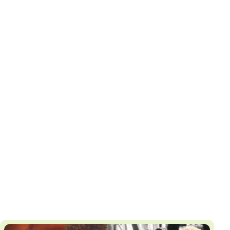
И
Т
К
У
Х
М
Ч
Н
Я