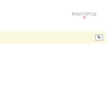
ВАШ ГОРОД
О
А
П
Б
В
Р
С
Е