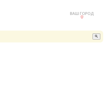
ВАШ ГОРОД
О
А
П
Б
В
Р
С
Е