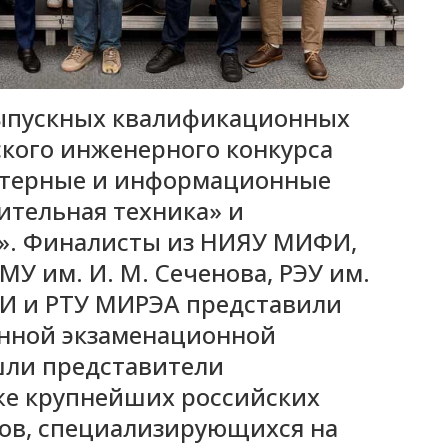
выпускных квалификационных
ского инженерного конкурса
ютерные и информационные
ительная техника» и
». Финалисты из НИЯУ МИФИ,
МУ им. И. М. Сеченова, РЭУ им.
КАИ и РТУ МИРЭА представили
енной экзаменационной
ошли представители
кже крупнейших российских
ов, специализирующихся на