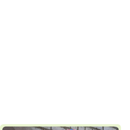
И
Т
К
У
Х
М
Ч
Н
Я