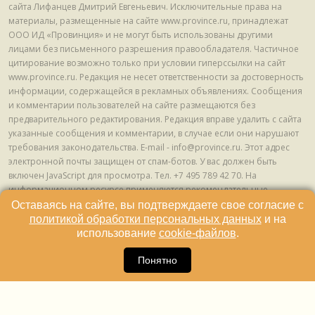
сайта Лифанцев Дмитрий Евгеньевич. Исключительные права на
материалы, размещенные на сайте www.province.ru, принадлежат
ООО ИД «Провинция» и не могут быть использованы другими
лицами без письменного разрешения правообладателя. Частичное
цитирование возможно только при условии гиперссылки на сайт
www.province.ru. Редакция не несет ответственности за достоверность
информации, содержащейся в рекламных объявлениях. Сообщения
и комментарии пользователей на сайте размещаются без
предварительного редактирования. Редакция вправе удалить с сайта
указанные сообщения и комментарии, в случае если они нарушают
требования законодательства. E-mail - info@province.ru. Этот адрес
электронной почты защищен от спам-ботов. У вас должен быть
включен JavaScript для просмотра. Tел. +7 495 789 42 70. На
информационном ресурсе применяются рекомендательные
технологии (информационные технологии предоставления
Оставаясь на сайте, вы подтверждаете свое согласие с
информации на основе сбора, систематизации и анализа сведений,
политикой обработки персональных данных
и на
относящихся к предпочтениям пользователей сети "Интернет",
использование
cookie-файлов
.
находящихся на территории Российской Федерации) © ООО ИД
16
«Провинция», 2013 - 2024г.
Понятно