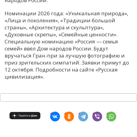
народов России.
С
Номинации 2026 года: «Уникальная природа»,
Е
«Лица и поколения», «Традиции большой
страны», «Архитектура и скульптура»,
«Духовные скрепы», «Семейные ценности».
И
Специальную номинацию «Россия — семья
Т
семей» ввёл Дом народов России. Будут
К
вручаться Гран-при за лучшую фотографию и
приз зрительских симпатий. Заявки примут до
12 октября. Подробности на сайте «Русская
У
цивилизация».
Х
М
Ч
Н
Я