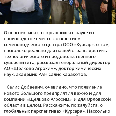
С
Е
И
О перспективах, открывшихся в науке и в
Т
производстве вместе с открытием
К
семеноводческого центра ООО «Курсар», о том,
насколько реально для нашей страны достичь
технологического и продовольственного
У
суверенитета, рассказал генеральный директор
АО «Щелково Агрохим», доктор химических
наук, академик РАН Салис Каракотов.
Х
М
-
Салис Добаевич, очевидно, что появление
Ч
нового большого предприятия важно и для
компании «Щелково Агрохим», и для Орловской
Н
области в целом. Расскажите, пожалуйста, о
Я
глобальных перспективах «Курсара». Насколько