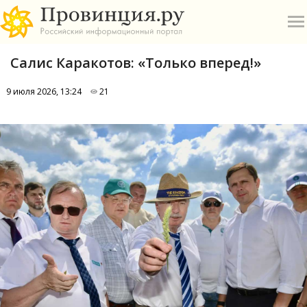
Салис Каракотов: «Только вперед!»
9 июля 2026, 13:24
21
О
А
П
Б
В
Р