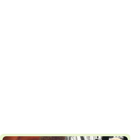
И
Т
К
У
Х
М
Ч
Н
Я