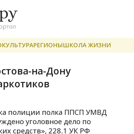
О
КУЛЬТУРА
РЕГИОНЫ
ШКОЛА ЖИЗНИ
остова-на-Дону
аркотиков
ка полиции полка ППСП УМВД
уждено уголовное дело по
их средств», 228.1 УК РФ