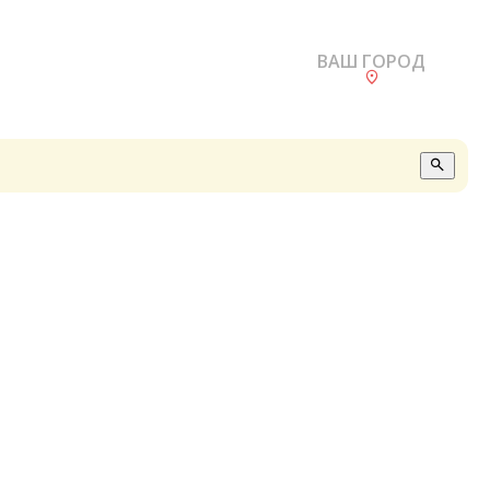
ВАШ ГОРОД
О
А
П
Б
В
Р
С
Е