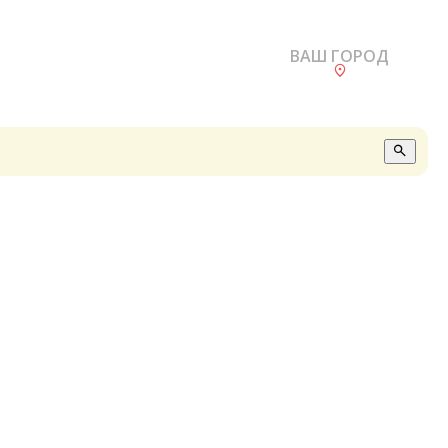
ВАШ ГОРОД
О
А
П
Б
В
Р
С
Е