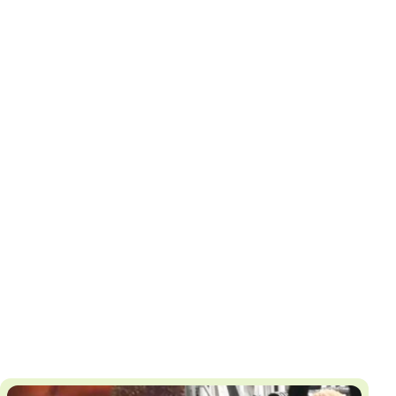
И
Т
К
У
Х
М
Ч
Н
Я