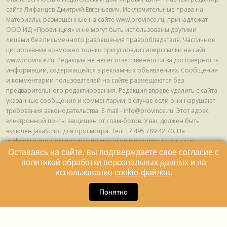
сайта Лифанцев Дмитрий Евгеньевич. Исключительные права на
материалы, размещенные на сайте www.province.ru, принадлежат
ООО ИД «Провинция» и не могут быть использованы другими
лицами без письменного разрешения правообладателя. Частичное
цитирование возможно только при условии гиперссылки на сайт
www.province.ru. Редакция не несет ответственности за достоверность
информации, содержащейся в рекламных объявлениях. Сообщения
и комментарии пользователей на сайте размещаются без
предварительного редактирования. Редакция вправе удалить с сайта
указанные сообщения и комментарии, в случае если они нарушают
требования законодательства. E-mail - info@province.ru. Этот адрес
электронной почты защищен от спам-ботов. У вас должен быть
включен JavaScript для просмотра. Tел. +7 495 789 42 70. На
информационном ресурсе применяются рекомендательные
технологии (информационные технологии предоставления
Оставаясь на сайте, вы подтверждаете свое согласие с
информации на основе сбора, систематизации и анализа сведений,
политикой обработки персональных данных
и на
относящихся к предпочтениям пользователей сети "Интернет",
использование
cookie-файлов
.
находящихся на территории Российской Федерации) © ООО ИД
16
«Провинция», 2013 - 2024г.
Понятно