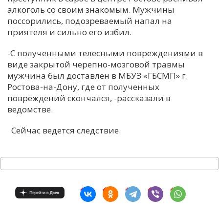
алкоголь со своим знакомым. Мужчины
С
поссорились, подозреваемый напал на
Е
приятеля и сильно его избил.
-С полученными телесными повреждениями в
И
виде закрытой черепно-мозговой травмы
Т
мужчина был доставлен в МБУЗ «ГБСМП» г.
К
Ростова-на-Дону, где от полученных
повреждений скончался, -рассказали в
ведомстве.
У
Сейчас ведется следствие.
Х
М
Ч
Н
Я