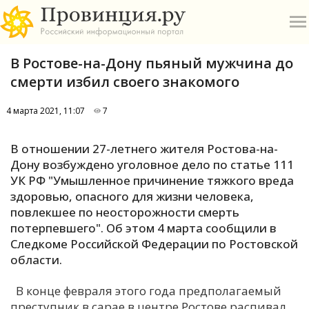
В Ростове-на-Дону пьяный мужчина до
смерти избил своего знакомого
4 марта 2021, 11:07
7
О
В отношении 27-летнего жителя Ростова-на-
Дону возбуждено уголовное дело по статье 111
А
УК РФ "Умышленное причинение тяжкого вреда
здоровью, опасного для жизни человека,
П
повлекшее по неосторожности смерть
Б
потерпевшего". Об этом 4 марта сообщили в
Следкоме Российской Федерации по Ростовской
В
области.
Р
В конце февраля этого года предполагаемый
преступник в сарае в центре Ростове распивал