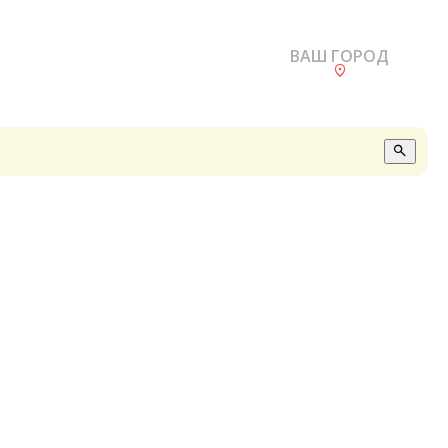
ВАШ ГОРОД
О
А
П
Б
В
Р
С
Е