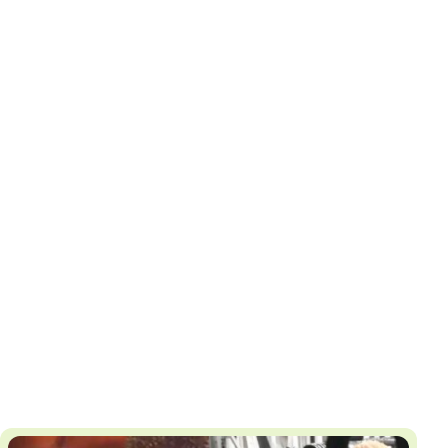
И
Т
К
У
Х
М
Ч
Н
Я