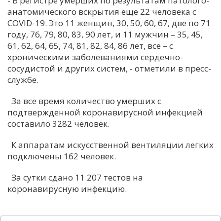
- В регистре умерших по результатам патолого-
анатомического вскрытия еще 22 человека с
С
COVID-19. Это 11 женщин, 30, 50, 60, 67, две по 71
Е
году, 76, 79, 80, 83, 90 лет, и 11 мужчин – 35, 45,
61, 62, 64, 65, 74, 81, 82, 84, 86 лет, все – с
И
хроническими заболеваниями сердечно-
сосудистой и других систем, - отметили в пресс-
Т
службе.
К
За все время количество умерших с
подтвержденной коронавирусной инфекцией
У
составило 3282 человек.
К аппаратам искусственной вентиляции легких
Х
подключены 162 человек.
М
Ч
За сутки сдано 11 207 тестов на
коронавирусную инфекцию.
Н
Я