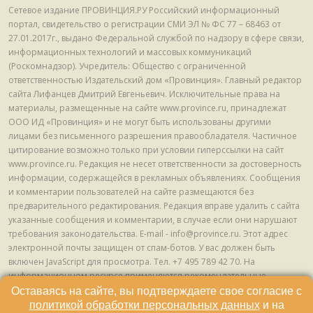
Сетевое издание ПРОВИНЦИЯ.РУ Российский информационный
портал, свидетельство о регистрации СМИ ЭЛ № ФС 77 – 68463 от
27.01.2017г., выдано Федеральной службой по надзору в сфере связи,
информационных технологий и массовых коммуникаций
(Роскомнадзор). Учредитель: Общество с ограниченной
ответственностью Издательский дом «Провинция». Главный редактор
сайта Лифанцев Дмитрий Евгеньевич. Исключительные права на
материалы, размещенные на сайте www.province.ru, принадлежат
ООО ИД «Провинция» и не могут быть использованы другими
лицами без письменного разрешения правообладателя. Частичное
цитирование возможно только при условии гиперссылки на сайт
www.province.ru. Редакция не несет ответственности за достоверность
информации, содержащейся в рекламных объявлениях. Сообщения
и комментарии пользователей на сайте размещаются без
предварительного редактирования. Редакция вправе удалить с сайта
указанные сообщения и комментарии, в случае если они нарушают
требования законодательства. E-mail - info@province.ru. Этот адрес
электронной почты защищен от спам-ботов. У вас должен быть
включен JavaScript для просмотра. Tел. +7 495 789 42 70. На
информационном ресурсе применяются рекомендательные
технологии (информационные технологии предоставления
Оставаясь на сайте, вы подтверждаете свое согласие с
информации на основе сбора, систематизации и анализа сведений,
политикой обработки персональных данных
и на