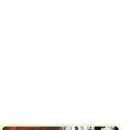
И
Т
К
У
Х
М
Ч
Н
Я