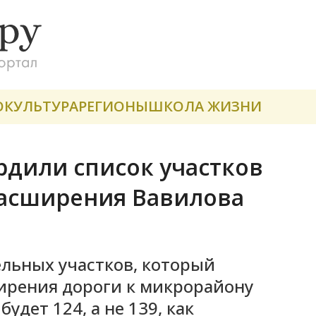
О
КУЛЬТУРА
РЕГИОНЫ
ШКОЛА ЖИЗНИ
рдили список участков
расширения Вавилова
ельных участков, который
ирения дороги к микрорайону
удет 124, а не 139, как