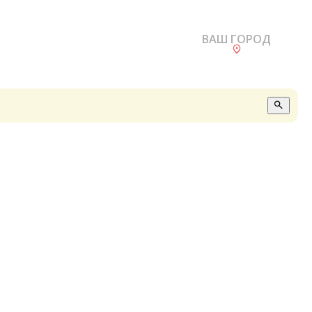
ВАШ ГОРОД
О
А
П
Б
В
Р
С
Е