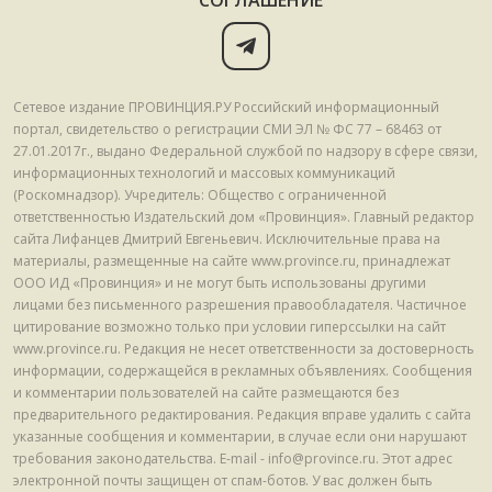
СОГЛАШЕНИЕ
Сетевое издание ПРОВИНЦИЯ.РУ Российский информационный
портал, свидетельство о регистрации СМИ ЭЛ № ФС 77 – 68463 от
27.01.2017г., выдано Федеральной службой по надзору в сфере связи,
информационных технологий и массовых коммуникаций
(Роскомнадзор). Учредитель: Общество с ограниченной
ответственностью Издательский дом «Провинция». Главный редактор
сайта Лифанцев Дмитрий Евгеньевич. Исключительные права на
материалы, размещенные на сайте www.province.ru, принадлежат
ООО ИД «Провинция» и не могут быть использованы другими
лицами без письменного разрешения правообладателя. Частичное
цитирование возможно только при условии гиперссылки на сайт
www.province.ru. Редакция не несет ответственности за достоверность
информации, содержащейся в рекламных объявлениях. Сообщения
и комментарии пользователей на сайте размещаются без
предварительного редактирования. Редакция вправе удалить с сайта
указанные сообщения и комментарии, в случае если они нарушают
требования законодательства. E-mail - info@province.ru. Этот адрес
электронной почты защищен от спам-ботов. У вас должен быть