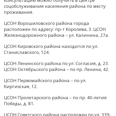
Консультацию можно получить в Центре
соцобслуживания населения района по месту
С
проживания.
Е
ЦСОН Ворошиловского района города
расположен по адресу: пр-т Королева, 3. ЦСОН
И
Железнодорожного района – ул. Калинина, 27а.
Т
К
ЦСОН Кировского района находится по ул.
Станиславского, 124.
У
ЦСОН Ленинского района по ул. Согласия, д. 23.
ЦСОН Октябрьского района – по пр. Ленина, 42.
Х
ЦСОН Первомайского района – по ул.
М
Киргизская, 12.
Ч
ЦСОН Пролетарского района – по пр. 40-летия
Н
Победы, д. 81.
Я
ЦСОН Советского района расположен по ул. 339-