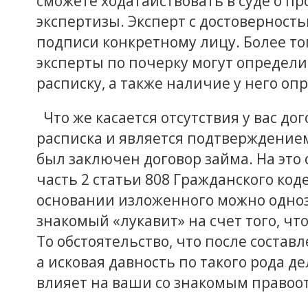
сможете ходатайствовать в суде о п
экспертизы. Эксперт с достоверност
подписи конкретному лицу. Более т
эксперты по почерку могут определи
расписку, а также наличие у него о
Что же касается отсутствия у вас дог
расписка и является подтверждением
был заключен договор займа. На это
часть 2 статьи 808 Гражданского код
основании изложенного можно одноз
знакомый «лукавит» на счет того, чт
То обстоятельство, что после состав
а исковая давность по такого рода де
влияет на ваши со знакомым право