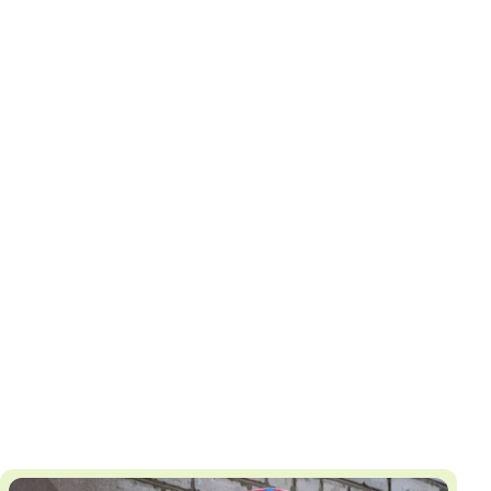
И
Т
К
У
Х
М
Ч
Н
Я