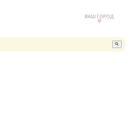
ВАШ ГОРОД
О
А
П
Б
В
Р
С
Е