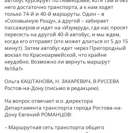
автобус курсирует по Левенцовке, хотя там и без
него достаточно транспорта, а к нам ходят
С
только 74-й и 40-й маршруты. Один – в
Е
«Соловьиную Рощу», а другой – забирает
пассажиров и идет на «Изумруд», где нас просят
И
пересесть на другой 40-й автобус, и мы ждем,
когда его отправят (это может длиться от 5 до 15
Т
минут). Затем автобус едет через Пригородный
К
вокзал по Красноармейской, что крайне
неудобно. Возможно ли вернуть маршрут
№16а?»
У
Ольга КАШТАНОВА, Н. ЗАХАРЕВИЧ, В.РУССЕВА
Х
Ростов-на-Дону (письмо в редакцию).
М
На вопрос отвечает и.о. директора
Ч
Департамента транспорта города Ростова-на-
Н
Дону Евгений РОМАНЦОВ:
Я
– Маршрутная сеть транспорта общего