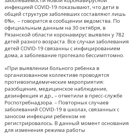
заболеваемости новой коронавирусной
инфекцией COVID-19 показывают, что дети в
С
общей структуре заболевших составляют лишь
Е
6%», – говорится в сообщении ведомства. По
официальным данным на 30 октября, в
И
Рязанской области коронавирус выявлен у 782
детей разного возраста. Все случаи заболевания
Т
детей COVID-19 связанны с инфицированием
К
дома, а заболевание протекало бессимптомно.
«При выявлении больного ребенка в
У
организованном коллективе проводятся
противоэпидемические мероприятия:
Х
разобщение, медицинское наблюдение,
дезинфекция и др., – отметили в пресс-службе
М
Роспотребнадзора. – Повторных случаев
Ч
заболеваний COVID-19 в школах, связанных с
Н
заносом инфекции ребенком не
Я
регистрировалось. В данный момент основания
для изменения режима работы