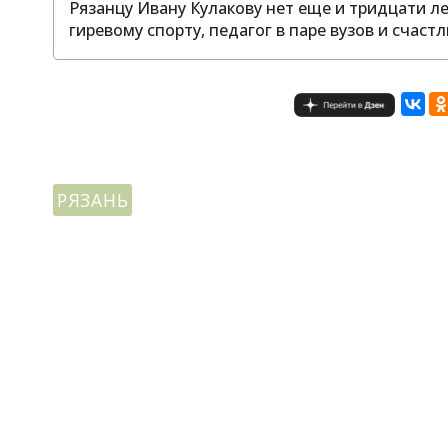
Рязанцу Ивану Кулакову нет еще и тридцати л
гиревому спорту, педагог в паре вузов и счас
РЯЗАНЬ