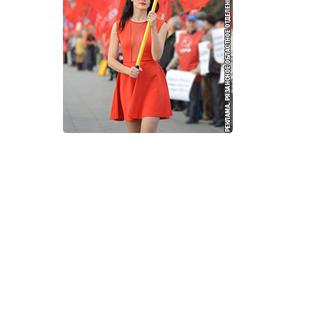
И
Т
К
У
Х
М
Ч
Н
Я