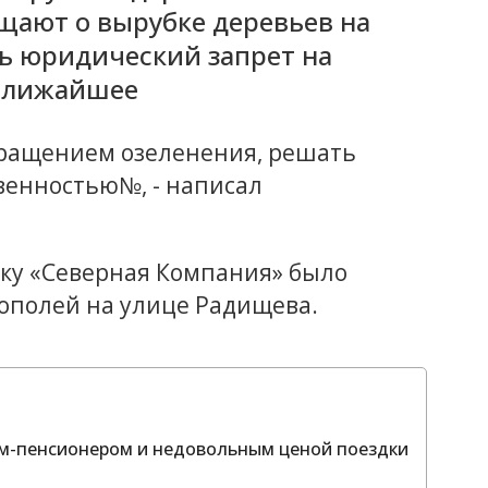
щают о вырубке деревьев на
ь юридический запрет на
 ближайшее
окращением озеленения, решать
венностью№, - написал
ику «Северная Компания» было
ополей на улице Радищева.
том-пенсионером и недовольным ценой поездки