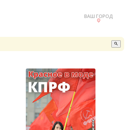
ВАШ ГОРОД
О
А
П
Б
В
Р
С
Е