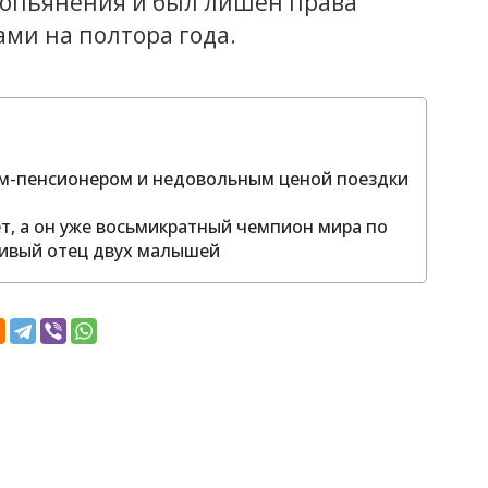
о опьянения и был лишен права
ми на полтора года.
том-пенсионером и недовольным ценой поездки
ет, а он уже восьмикратный чемпион мира по
тливый отец двух малышей