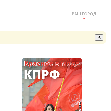
ВАШ ГОРОД
О
А
П
Б
В
Р
С
Е