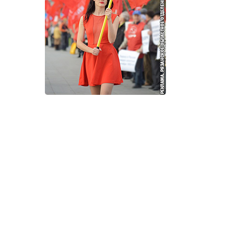
И
Т
К
У
Х
М
Ч
Н
Я