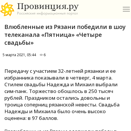
Влюбленные из Рязани победили в шоу
телеканала «Пятница» «Четыре
свадьбы»
5 марта 2021, 05:44
6
О
Передачу с участием 32-летней рязанки и ее
А
избранника показывали в четверг, 4 марта.
Стилем свадьбы Надежда и Михаил выбрали
П
сим-панк. Торжество обошлось в 250 тысяч
Б
рублей. Праздником остались довольны и
троица соперниц рязанской невесты. Свадьба
В
Надежды и Михаила было очень высоко
Р
оценена: в 97 баллов.