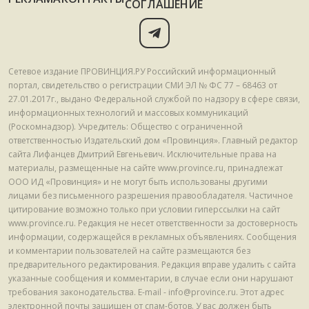
СОГЛАШЕНИЕ
Сетевое издание ПРОВИНЦИЯ.РУ Российский информационный
портал, свидетельство о регистрации СМИ ЭЛ № ФС 77 – 68463 от
27.01.2017г., выдано Федеральной службой по надзору в сфере связи,
информационных технологий и массовых коммуникаций
(Роскомнадзор). Учредитель: Общество с ограниченной
ответственностью Издательский дом «Провинция». Главный редактор
сайта Лифанцев Дмитрий Евгеньевич. Исключительные права на
материалы, размещенные на сайте www.province.ru, принадлежат
ООО ИД «Провинция» и не могут быть использованы другими
лицами без письменного разрешения правообладателя. Частичное
цитирование возможно только при условии гиперссылки на сайт
www.province.ru. Редакция не несет ответственности за достоверность
информации, содержащейся в рекламных объявлениях. Сообщения
и комментарии пользователей на сайте размещаются без
предварительного редактирования. Редакция вправе удалить с сайта
указанные сообщения и комментарии, в случае если они нарушают
требования законодательства. E-mail - info@province.ru. Этот адрес
электронной почты защищен от спам-ботов. У вас должен быть