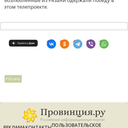
Возлюбленные из Рязани одержали победу в
этом телепроекте.
С
Е
И
Т
К
У
РЯЗАНЬ
Х
М
Ч
Н
Я
ПОЛЬЗОВАТЕЛЬСКОЕ
РЕКЛАМА
КОНТАКТЫ