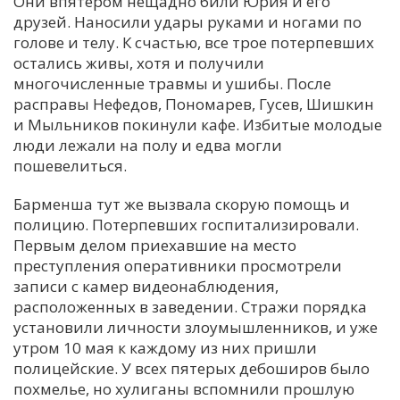
Они впятером нещадно били Юрия и его
друзей. Наносили удары руками и ногами по
голове и телу. К счастью, все трое потерпевших
остались живы, хотя и получили
многочисленные травмы и ушибы. После
расправы Нефедов, Пономарев, Гусев, Шишкин
и Мыльников покинули кафе. Избитые молодые
люди лежали на полу и едва могли
пошевелиться.
Барменша тут же вызвала скорую помощь и
полицию. Потерпевших госпитализировали.
Первым делом приехавшие на место
преступления оперативники просмотрели
записи с камер видеонаблюдения,
расположенных в заведении. Стражи порядка
установили личности злоумышленников, и уже
утром 10 мая к каждому из них пришли
полицейские. У всех пятерых дебоширов было
похмелье, но хулиганы вспомнили прошлую