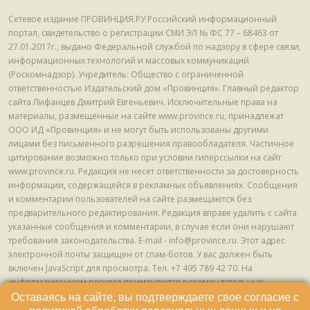
Сетевое издание ПРОВИНЦИЯ.РУ Российский информационный
портал, свидетельство о регистрации СМИ ЭЛ № ФС 77 – 68463 от
27.01.2017г., выдано Федеральной службой по надзору в сфере связи,
информационных технологий и массовых коммуникаций
(Роскомнадзор). Учредитель: Общество с ограниченной
ответственностью Издательский дом «Провинция». Главный редактор
сайта Лифанцев Дмитрий Евгеньевич. Исключительные права на
материалы, размещенные на сайте www.province.ru, принадлежат
ООО ИД «Провинция» и не могут быть использованы другими
лицами без письменного разрешения правообладателя. Частичное
цитирование возможно только при условии гиперссылки на сайт
www.province.ru. Редакция не несет ответственности за достоверность
информации, содержащейся в рекламных объявлениях. Сообщения
и комментарии пользователей на сайте размещаются без
предварительного редактирования. Редакция вправе удалить с сайта
указанные сообщения и комментарии, в случае если они нарушают
требования законодательства. E-mail - info@province.ru. Этот адрес
электронной почты защищен от спам-ботов. У вас должен быть
включен JavaScript для просмотра. Tел. +7 495 789 42 70. На
информационном ресурсе применяются рекомендательные
технологии (информационные технологии предоставления
Оставаясь на сайте, вы подтверждаете свое согласие с
информации на основе сбора, систематизации и анализа сведений,