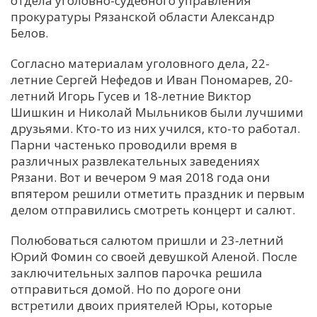
отдела уголовно-судебного управления
прокуратуры Рязанской области Александр
С
Белов.
Е
Согласно материалам уголовного дела, 22-
летние Сергей Нефедов и Иван Пономарев, 20-
И
летний Игорь Гусев и 18-летние Виктор
Т
Шишкин и Николай Мыльников были лучшими
К
друзьями. Кто-то из них учился, кто-то работал.
Парни частенько проводили время в
различных развлекательных заведениях
У
Рязани. Вот и вечером 9 мая 2018 года они
впятером решили отметить праздник и первым
Х
делом отправились смотреть концерт и салют.
М
Полюбоваться салютом пришли и 23-летний
Ч
Юрий Фомин со своей девушкой Аленой. После
Н
заключительных залпов парочка решила
Я
отправиться домой. Но по дороге они
встретили двоих приятелей Юры, которые