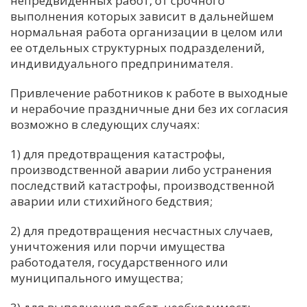
непредвиденных работ, от срочного
выполнения которых зависит в дальнейшем
С
нормальная работа организации в целом или
Е
ее отдельных структурных подразделений,
индивидуального предпринимателя.
И
Привлечение работников к работе в выходные
Т
и нерабочие праздничные дни без их согласия
К
возможно в следующих случаях:
1) для предотвращения катастрофы,
У
производственной аварии либо устранения
последствий катастрофы, производственной
аварии или стихийного бедствия;
Х
М
2) для предотвращения несчастных случаев,
Ч
уничтожения или порчи имущества
работодателя, государственного или
Н
муниципального имущества;
Я