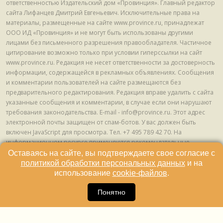
ответственностью Издательский дом «Провинция». Главный редактор
сайта Лифанцев Дмитрий Евгеньевич. Исключительные права на
материалы, размещенные на сайте www.province.ru, принадлежат
ООО ИД «Провинция» и не могут быть использованы другими
лицами без письменного разрешения правообладателя. Частичное
цитирование возможно только при условии гиперссылки на сайт
www.province.ru. Редакция не несет ответственности за достоверность
информации, содержащейся в рекламных объявлениях. Сообщения
и комментарии пользователей на сайте размещаются без
предварительного редактирования. Редакция вправе удалить с сайта
указанные сообщения и комментарии, в случае если они нарушают
требования законодательства. E-mail - info@province.ru. Этот адрес
электронной почты защищен от спам-ботов. У вас должен быть
включен JavaScript для просмотра. Tел. +7 495 789 42 70. На
информационном ресурсе применяются рекомендательные
технологии (информационные технологии предоставления
Оставаясь на сайте, вы подтверждаете свое согласие с
информации на основе сбора, систематизации и анализа сведений,
политикой обработки персональных данных
и на
относящихся к предпочтениям пользователей сети "Интернет",
использование
cookie-файлов
.
находящихся на территории Российской Федерации) © ООО ИД
16
«Провинция», 2013 - 2024г.
Понятно