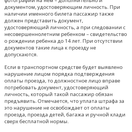
фотографии на нем – дополнительно и
документом, удостоверяющим личность. При
С
наличии именного билета пассажир также
Е
должен представить документ,
удостоверяющий личность, а при следовании с
И
несовершеннолетним ребенком – свидетельство
о рождении ребенка до 14 лет. При отсутствии
Т
документов такие лица к проезду не
К
допускаются.
Если в транспортном средстве будет выявлено
У
нарушение лицом порядка подтверждения
оплаты проезда, то должностное лицо вправе
Х
потребовать документ, удостоверяющий
личность, который такой пассажир обязан
М
предъявить. Отмечается, что уплата штрафа за
Ч
это нарушение не освобождает от оплаты
Н
проезда, проезда детей, багажа и ручной клади
Я
сверх бесплатной нормы.