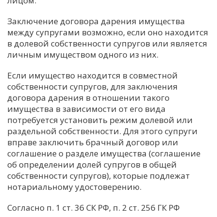
лицом.
С
Заключение договора дарения имущества
Е
между супругами возможно, если оно находится
в долевой собственности супругов или является
личным имуществом одного из них.
И
Т
Если имущество находится в совместной
К
собственности супругов, для заключения
договора дарения в отношении такого
имущества в зависимости от его вида
У
потребуется установить режим долевой или
раздельной собственности. Для этого супруги
вправе заключить брачный договор или
Х
соглашение о разделе имущества (соглашение
М
об определении долей супругов в общей
Ч
собственности супругов), которые подлежат
Н
нотариальному удостоверению.
Я
Согласно п. 1 ст. 36 СК РФ, п. 2 ст. 256 ГК РФ