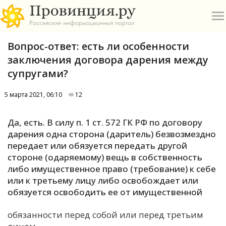
Вопрос-ответ: есть ли особенности
заключения договора дарения между
супругами?
5 марта 2021, 06:10
12
О
Да, есть. В силу п. 1 ст. 572 ГК РФ по договору
А
дарения одна сторона (даритель) безвозмездно
передает или обязуется передать другой
П
стороне (одаряемому) вещь в собственность
Б
либо имущественное право (требование) к себе
или к третьему лицу либо освобождает или
В
обязуется освободить ее от имущественной
Р
обязанности перед собой или перед третьим