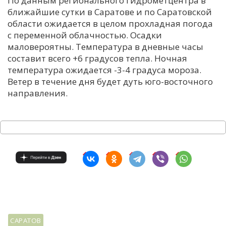
По данным регионального гидрометцентра в
ближайшие сутки в Саратове и по Саратовской
С
области ожидается в целом прохладная погода
Е
с переменной облачностью. Осадки
маловероятны. Температура в дневные часы
И
составит всего +6 градусов тепла. Ночная
температура ожидается -3-4 градуса мороза.
Т
Ветер в течение дня будет дуть юго-восточного
К
направления.
У
Х
М
Ч
Н
Я
САРАТОВ