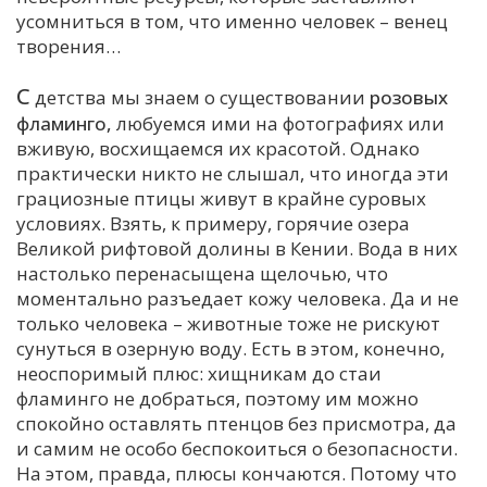
усомниться в том, что именно человек – венец
С
творения…
Е
С
детства мы знаем о существовании
розовых
фламинго,
любуемся ими на фотографиях или
И
вживую, восхищаемся их красотой. Однако
Т
практически никто не слышал, что иногда эти
К
грациозные птицы живут в крайне суровых
условиях. Взять, к примеру, горячие озера
Великой рифтовой долины в Кении. Вода в них
У
настолько перенасыщена щелочью, что
моментально разъедает кожу человека. Да и не
Х
только человека – животные тоже не рискуют
сунуться в озерную воду. Есть в этом, конечно,
М
неоспоримый плюс: хищникам до стаи
Ч
фламинго не добраться, поэтому им можно
Н
спокойно оставлять птенцов без присмотра, да
Я
и самим не особо беспокоиться о безопасности.
На этом, правда, плюсы кончаются. Потому что