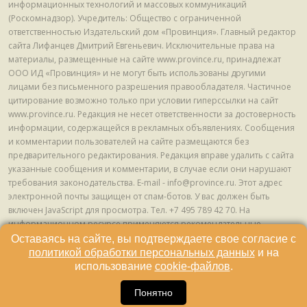
информационных технологий и массовых коммуникаций
(Роскомнадзор). Учредитель: Общество с ограниченной
ответственностью Издательский дом «Провинция». Главный редактор
сайта Лифанцев Дмитрий Евгеньевич. Исключительные права на
материалы, размещенные на сайте www.province.ru, принадлежат
ООО ИД «Провинция» и не могут быть использованы другими
лицами без письменного разрешения правообладателя. Частичное
цитирование возможно только при условии гиперссылки на сайт
www.province.ru. Редакция не несет ответственности за достоверность
информации, содержащейся в рекламных объявлениях. Сообщения
и комментарии пользователей на сайте размещаются без
предварительного редактирования. Редакция вправе удалить с сайта
указанные сообщения и комментарии, в случае если они нарушают
требования законодательства. E-mail - info@province.ru. Этот адрес
электронной почты защищен от спам-ботов. У вас должен быть
включен JavaScript для просмотра. Tел. +7 495 789 42 70. На
информационном ресурсе применяются рекомендательные
технологии (информационные технологии предоставления
Оставаясь на сайте, вы подтверждаете свое согласие с
информации на основе сбора, систематизации и анализа сведений,
политикой обработки персональных данных
и на
относящихся к предпочтениям пользователей сети "Интернет",
использование
cookie-файлов
.
находящихся на территории Российской Федерации) © ООО ИД
16
«Провинция», 2013 - 2024г.
Понятно