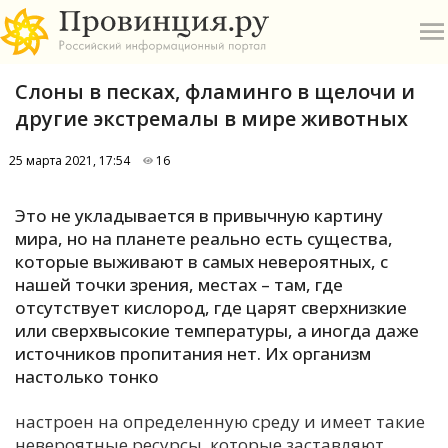
Слоны в песках, фламинго в щелочи и
другие экстремалы в мире животных
25 марта 2021, 17:54
16
О
Это не укладывается в привычную картину
мира, но на планете реально есть существа,
А
которые выживают в самых невероятных, с
нашей точки зрения, местах – там, где
П
отсутствует кислород, где царят сверхнизкие
Б
или сверхвысокие температуры, а иногда даже
источников пропитания нет. Их организм
В
настолько тонко
Р
настроен на определенную среду и имеет такие
невероятные ресурсы, которые заставляют