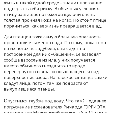
жить в такой едкой среде – значит постоянно
подвергать себя риску. В обычных условиях
птицу защищает от ожогов щелочи очень
толстая прочная кожа на ногах. Но стоит птице
пораниться, как ее жизнь превращается в ад.
Для птенцов тоже самую большую опасность
представляет именно вода. Поэтому, пока кожа
на их ногах не задубела, они сидят на
построенной для них «башенке». Ее возводят
сообща взрослые из ила, у них получается
вместо обычного гнезда что-то вроде
перевернутого ведра, возвышающегося над
поверхностью озера. На плоское «днище» самки
кладут яйца, потом там же подрастают
вылупившиеся птенцы.
О
пустимся глубже под воду. Что там? Недавнее
погружение исследователя Ричарда ГЭРРИОТА
на
самое дно Марианской впадины
(на 11 тысяч