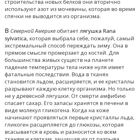
строительства новых белков они вторично
используют азот из мочевины, которая во время
спячки не выводится из организма.
В
Северной Америке
обитает
лягушка
Rana
sylvatica,
которая выбрала себе, пожалуй, самый
экстремальный способ переждать зиму. Она в
прямом смысле промерзает до костей. Для
большинства живых существ на планете
падение температуры тела ниже нуля имеет
фатальные последствия. Вода в тканях
становится льдом, расширяется, и ее кристаллы
разрывают каждую клетку организма. Но только
не у древесной лягушки. От смерти амфибию
спасает сахар. Его запасы хранятся в печени в
виде молекул гликогена. Когда на коже
начинают проявляться первые кристаллы льда,
гликоген расщепляется до глюкозы, которая
всасывается в кровь и разносится ко всем
тканям и клеткам, защищая их от разрыва.