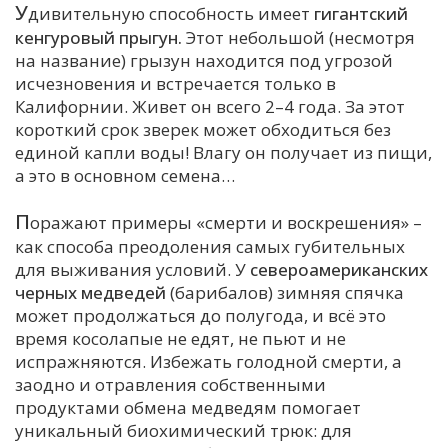
У
дивительную способность имеет
гигантский
кенгуровый прыгун.
Этот небольшой (несмотря
на название) грызун находится под угрозой
исчезновения и встречается только в
Калифорнии. Живет он всего 2–4 года. За этот
короткий срок зверек может обходиться без
единой капли воды! Влагу он получает из пищи,
а это в основном семена…
П
оражают примеры «смерти и воскрешения» –
как способа преодоления самых губительных
для выживания условий. У
североамериканских
черных медведей
(барибалов) зимняя спячка
может продолжаться до полугода, и всё это
время косолапые не едят, не пьют и не
испражняются. Избежать голодной смерти, а
заодно и отравления собственными
продуктами обмена медведям помогает
уникальный биохимический трюк: для