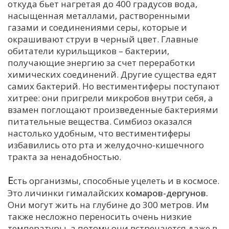
откуда бьет нагретая до 400 градусов вода,
насыщенная металлами, растворенными
газами и соединениями серы, которые и
окрашивают струи в черный цвет. Главные
обитатели курильщиков – бактерии,
получающие энергию за счет переработки
химических соединений. Другие существа едят
самих бактерий. Но вестиментиферы поступают
хитрее: они пригрели микробов внутри себя, а
взамен поглощают произведенные бактериями
питательные вещества. Симбиоз оказался
настолько удобным, что вестиментиферы
избавились ото рта и желудочно-кишечного
тракта за ненадобностью.
Е
сть организмы, способные уцелеть и в космосе.
Это личинки гималайских
комаров-дергунов.
Они могут жить на глубине до 300 метров. Им
также несложно переносить очень низкие
температуры, а потому они встречаются даже в