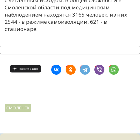
с летальным исходом. В общей сложности в
Смоленской области под медицинским
С
наблюдением находятся 3165 человек, из них
Е
2544 - в режиме самоизоляции, 621 - в
стационаре.
И
Т
К
У
Х
М
СМОЛЕНСК
Ч
Н
Я