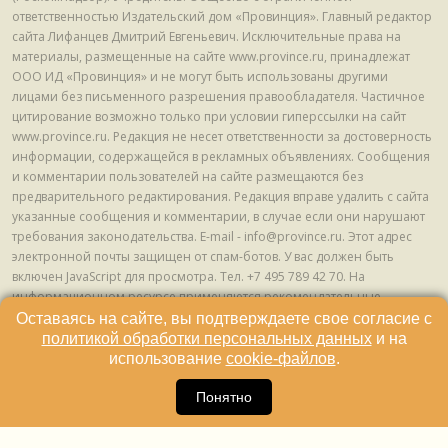
ответственностью Издательский дом «Провинция». Главный редактор
сайта Лифанцев Дмитрий Евгеньевич. Исключительные права на
материалы, размещенные на сайте www.province.ru, принадлежат
ООО ИД «Провинция» и не могут быть использованы другими
лицами без письменного разрешения правообладателя. Частичное
цитирование возможно только при условии гиперссылки на сайт
www.province.ru. Редакция не несет ответственности за достоверность
информации, содержащейся в рекламных объявлениях. Сообщения
и комментарии пользователей на сайте размещаются без
предварительного редактирования. Редакция вправе удалить с сайта
указанные сообщения и комментарии, в случае если они нарушают
требования законодательства. E-mail - info@province.ru. Этот адрес
электронной почты защищен от спам-ботов. У вас должен быть
включен JavaScript для просмотра. Tел. +7 495 789 42 70. На
информационном ресурсе применяются рекомендательные
технологии (информационные технологии предоставления
Оставаясь на сайте, вы подтверждаете свое согласие с
информации на основе сбора, систематизации и анализа сведений,
политикой обработки персональных данных
и на
относящихся к предпочтениям пользователей сети "Интернет",
использование
cookie-файлов
.
находящихся на территории Российской Федерации) © ООО ИД
16
«Провинция», 2013 - 2024г.
Понятно