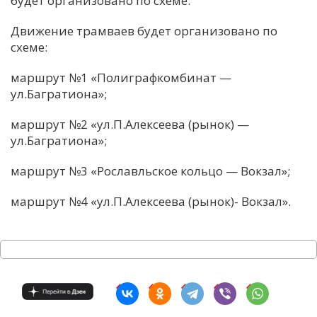
будет организовано по схеме:
С
Движение трамваев будет организовано по
Е
схеме:
маршрут №1 «Полиграфкомбинат —
И
ул.Багратиона»;
Т
К
маршрут №2 «ул.П.Алексеева (рынок) —
ул.Багратиона»;
У
маршрут №3 «Рославльское кольцо — Вокзал»;
маршрут №4 «ул.П.Алексеева (рынок)- Вокзал».
Х
М
Ч
Н
Я