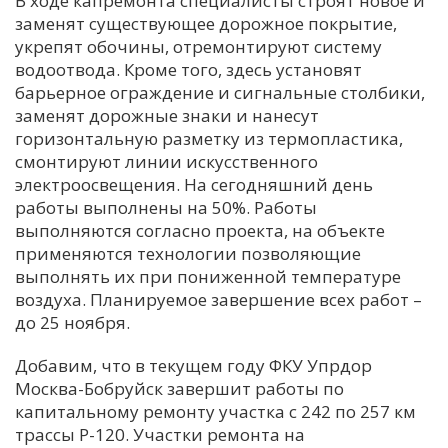
В ходе капремонта специалисты строят новое и
заменят существующее дорожное покрытие,
С
укрепят обочины, отремонтируют систему
Е
водоотвода. Кроме того, здесь установят
барьерное ограждение и сигнальные столбики,
И
заменят дорожные знаки и нанесут
горизонтальную разметку из термопластика,
Т
смонтируют линии искусственного
К
электроосвещения. На сегодняшний день
работы выполнены на 50%. Работы
выполняются согласно проекта, на объекте
У
применяются технологии позволяющие
выполнять их при пониженной температуре
Х
воздуха. Планируемое завершение всех работ –
до 25 ноября.
М
Ч
Добавим, что в текущем году ФКУ Упрдор
Н
Москва-Бобруйск завершит работы по
Я
капитальному ремонту участка с 242 по 257 км
трассы Р-120. Участки ремонта на