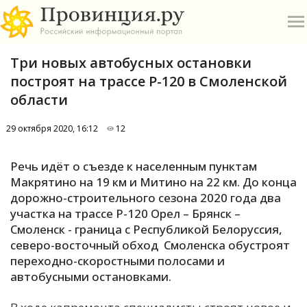
Три новых автобусных остановки
построят на трассе Р-120 в Смоленской
области
29 октября 2020, 16:12
12
О
Речь идёт о съезде к населенным пунктам
А
Макрятино на 19 км и Митино на 22 км. До конца
дорожно-строительного сезона 2020 года два
П
участка на трассе Р-120 Орел – Брянск –
Б
Смоленск - граница с Республикой Белоруссия,
северо-восточный обход Смоленска обустроят
В
переходно-скоростными полосами и
Р
автобусными остановками.