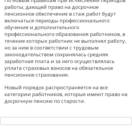
По новым правилам при исчислении периодов
работы, дающей право на досрочное
С
пенсионное обеспечение в стаж работ будут
Е
включаться периоды профессионального
обучения и дополнительного
И
профессионального образования работников, в
течение которых работник не выполнял работу,
Т
но за ним в соответствии с трудовым
К
законодательством сохранялась средняя
заработная плата и за него осуществлялась
уплата страховых взносов на обязательное
У
пенсионное страхование.
Х
Новый порядок распространяется на все
категории работников, которые имеют право на
М
досрочную пенсию по старости.
Ч
Н
Я