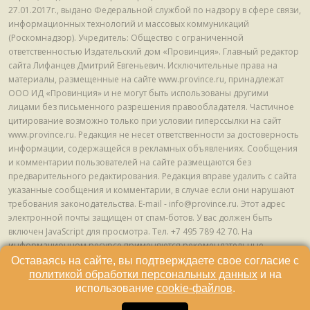
27.01.2017г., выдано Федеральной службой по надзору в сфере связи,
информационных технологий и массовых коммуникаций
(Роскомнадзор). Учредитель: Общество с ограниченной
ответственностью Издательский дом «Провинция». Главный редактор
сайта Лифанцев Дмитрий Евгеньевич. Исключительные права на
материалы, размещенные на сайте www.province.ru, принадлежат
ООО ИД «Провинция» и не могут быть использованы другими
лицами без письменного разрешения правообладателя. Частичное
цитирование возможно только при условии гиперссылки на сайт
www.province.ru. Редакция не несет ответственности за достоверность
информации, содержащейся в рекламных объявлениях. Сообщения
и комментарии пользователей на сайте размещаются без
предварительного редактирования. Редакция вправе удалить с сайта
указанные сообщения и комментарии, в случае если они нарушают
требования законодательства. E-mail - info@province.ru. Этот адрес
электронной почты защищен от спам-ботов. У вас должен быть
включен JavaScript для просмотра. Tел. +7 495 789 42 70. На
информационном ресурсе применяются рекомендательные
технологии (информационные технологии предоставления
Оставаясь на сайте, вы подтверждаете свое согласие с
информации на основе сбора, систематизации и анализа сведений,
политикой обработки персональных данных
и на
относящихся к предпочтениям пользователей сети "Интернет",
использование
cookie-файлов
.
находящихся на территории Российской Федерации) © ООО ИД