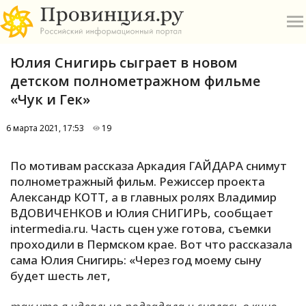
Юлия Снигирь сыграет в новом
детском полнометражном фильме
«Чук и Гек»
6 марта 2021, 17:53
19
О
По мотивам рассказа Аркадия ГАЙДАРА снимут
А
полнометражный фильм. Режиссер проекта
Александр КОТТ, а в главных ролях Владимир
П
ВДОВИЧЕНКОВ и Юлия СНИГИРЬ, сообщает
Б
intermedia.ru. Часть сцен уже готова, съемки
проходили в Пермском крае. Вот что рассказала
В
сама Юлия Снигирь: «Через год моему сыну
Р
будет шесть лет,