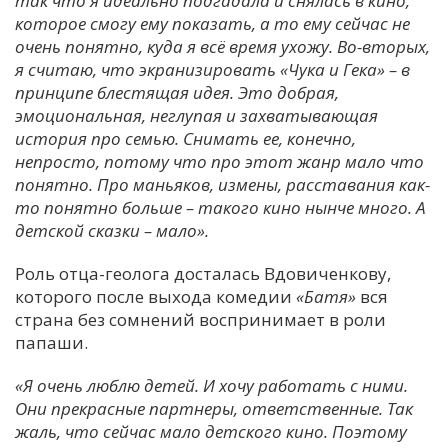
так что я идеально подгадала и снялась в кино,
которое смогу ему показать, а то ему сейчас не
С
очень понятно, куда я всё время ухожу. Во-вторых,
Е
я считаю, что экранизировать «Чука и Гека» – в
принципе блестящая идея. Это добрая,
И
эмоциональная, неглупая и захватывающая
история про семью. Снимать ее, конечно,
Т
непросто, потому что про этот жанр мало что
К
понятно. Про маньяков, измены, расставания как-
то понятно больше – такого кино нынче много. А
детской сказки – мало».
У
Роль отца-геолога досталась Вдовиченкову,
Х
которого после выхода комедии
«Батя»
вся
страна без сомнений воспринимает в роли
М
папаши.
Ч
Н
«Я очень люблю детей. И хочу работать с ними.
Я
Они прекрасные партнеры, ответственные. Так
жаль, что сейчас мало детского кино. Поэтому