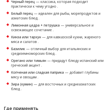
Черный перец
— классика, которая подходит
практически к чему угодно
.
Белый перец
— идеален для рыбы, морепродуктов и
азиатских блюд
.
Лимонная цедра + петрушка
— универсальное и
освежающее сочетание
.
Кинза или тархун
— для кавказской кухни, жареного
мяса и салатов
.
Базилик
— отличный выбор для итальянских и
средиземноморских блюд
.
Орегано или тимьян
— придадут блюду испанский или
греческий акцент
.
Копченая или сладкая паприка
— добавит глубины
мясу и овощам
.
Зира (кумин)
— для восточных и среднеазиатских
блюд
.
Где применять