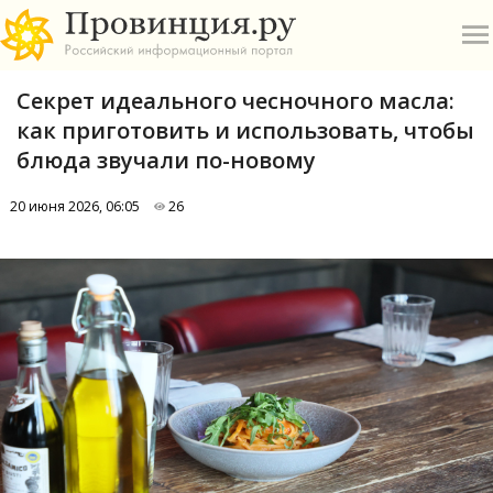
Секрет идеального чесночного масла:
как приготовить и использовать, чтобы
блюда звучали по-новому
20 июня 2026, 06:05
26
О
А
П
Б
В
Р