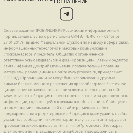
СОГЛАШЕНИЕ
Сетевое издание ПРОВИНЦИЯ.РУ Российский информационный
портал, свидетельство о регистрации СМИ ЭЛ № ФС 77 – 68463 от
27.01.2017г., выдано Федеральной службой по надзору в сфере связи,
информационных технологий и массовых коммуникаций
(Роскомнадзор). Учредитель: Общество с ограниченной
ответственностью Издательский дом «Провинция». Главный редактор
сайта Лифанцев Дмитрий Евгеньевич. Исключительные права на
материалы, размещенные на сайте www.province.ru, принадлежат
ООО ИД «Провинция» и не могут быть использованы другими
лицами без письменного разрешения правообладателя. Частичное
цитирование возможно только при условии гиперссылки на сайт
www.province.ru. Редакция не несет ответственности за достоверность
информации, содержащейся в рекламных объявлениях. Сообщения
и комментарии пользователей на сайте размещаются без
предварительного редактирования. Редакция вправе удалить с сайта
указанные сообщения и комментарии, в случае если они нарушают
требования законодательства. E-mail - info@province.ru. Этот адрес
электронной почты защищен от спам-ботов. У вас должен быть