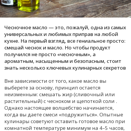
С
Е
Чесночное масло — это, пожалуй, одна из самых
И
универсальных и любимых приправ на любой
кухне. На первый взгляд, все гениальное просто:
Т
смешай чеснок и масло. Но чтобы продукт
К
получился не просто «чесночным», а
ароматным, насыщенным и безопасным, стоит
знать несколько ключевых кулинарных секретов
У
Вне зависимости от того, какое масло вы
Х
выберете за основу, принцип остается
неизменным: смешать жир (сливочный или
М
растительный) с чесноком и щепоткой соли
.
Ч
Однако настоящее волшебство начинается,
Н
когда вы даете смеси «подружиться». Опытные
Я
кулинары советуют оставить готовое масло при
комнатной температуре минимум на 4–5 часов,