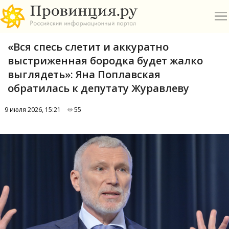
«Вся спесь слетит и аккуратно
выстриженная бородка будет жалко
выглядеть»: Яна Поплавская
обратилась к депутату Журавлеву
О
9 июля 2026, 15:21
55
А
П
Б
В
Р