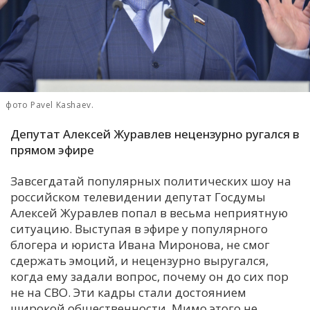
С
Е
И
Т
фото Pavel Kashaev.
К
Депутат Алексей Журавлев нецензурно ругался в
прямом эфире
У
Завсегдатай популярных политических шоу на
российском телевидении депутат Госдумы
Х
Алексей Журавлев попал в весьма неприятную
М
ситуацию. Выступая в эфире у популярного
Ч
блогера и юриста Ивана Миронова, не смог
сдержать эмоций, и нецензурно выругался,
Н
когда ему задали вопрос, почему он до сих пор
Я
не на СВО. Эти кадры стали достоянием
широкой общественности. Мимо этого не