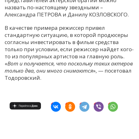
представителей актерской братии можно
назвать по-настоящему звездными –
С
Александра ПЕТРОВА и Данилу КОЗЛОВСКОГО.
Е
В качестве примера режиссер привел
стандартную ситуацию, в которой продюсеры
И
согласны инвестировать в фильм средства
Т
только при условии, если режиссер найдет кого-
К
то из популярных артистов на главную роль.
«
Вот и получается, что поскольку таких актеров
только два, они много снимаются
», — посетовал
У
Тодоровский.
Х
М
Ч
Н
Я