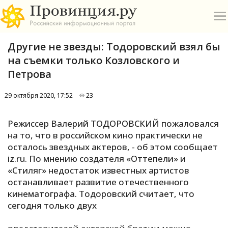
Другие не звезды: Тодоровский взял бы
на съемки только Козловского и
Петрова
29 октября 2020, 17:52
23
О
Режиссер Валерий ТОДОРОВСКИЙ пожаловался
А
на то, что в российском кино практически не
осталось звездных актеров, - об этом сообщает
П
iz.ru. По мнению создателя «Оттепели» и
Б
«Стиляг» недостаток известных артистов
останавливает развитие отечественного
В
кинематографа. Тодоровский считает, что
Р
сегодня только двух