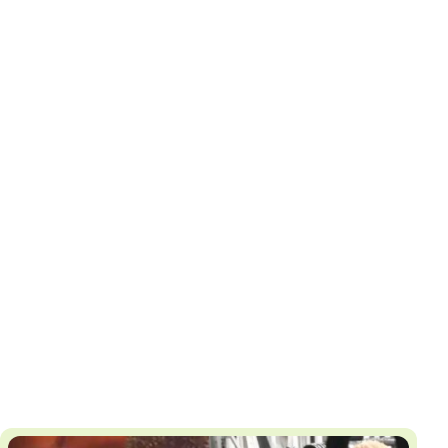
И
Т
К
У
Х
М
Ч
Н
Я