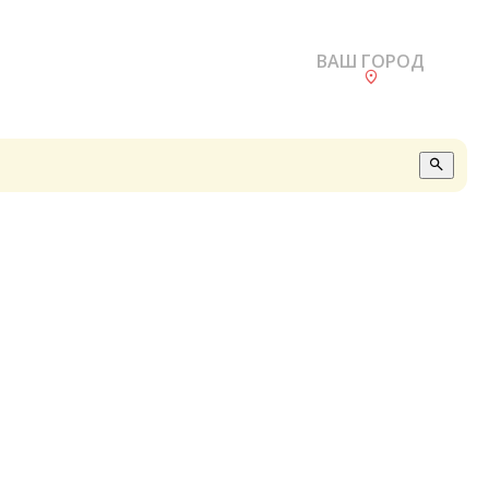
ВАШ ГОРОД
О
А
П
Б
В
Р
С
Е