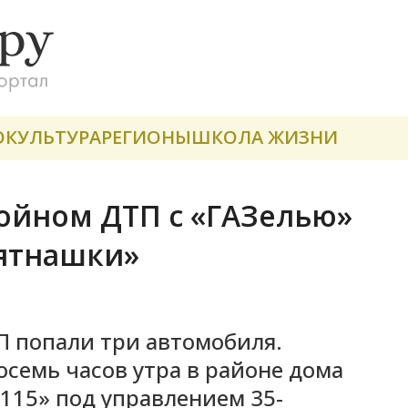
О
КУЛЬТУРА
РЕГИОНЫ
ШКОЛА ЖИЗНИ
ройном ДТП с «ГАЗелью»
пятнашки»
П попали три автомобиля.
осемь часов утра в районе дома
115» под управлением 35-