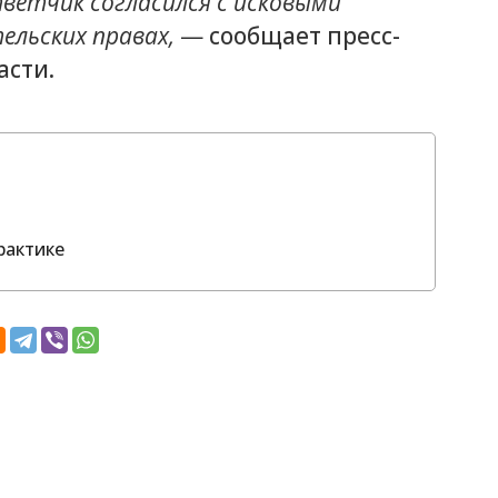
ветчик согласился с исковыми
ельских правах,
—
сообщает пресс-
асти.
рактике