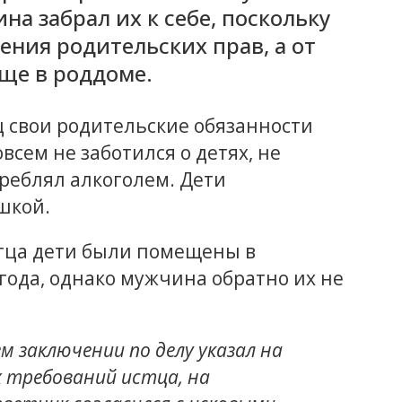
а забрал их к себе, поскольку
ния родительских прав, а от
еще в роддоме.
 свои родительские обязанности
сем не заботился о детях, не
треблял алкоголем. Дети
шкой.
отца дети были помещены в
ода, однако мужчина обратно их не
м заключении по делу указал на
 требований истца, на