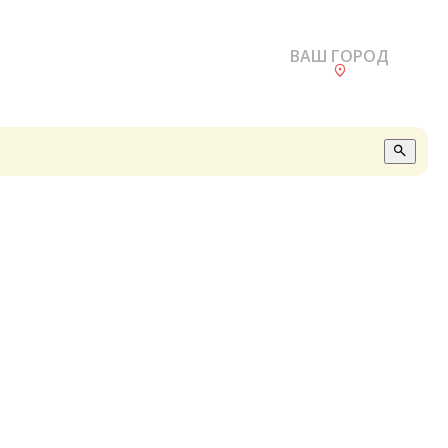
ВАШ ГОРОД
О
А
П
Б
В
Р
С
Е