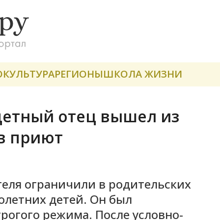
О
КУЛЬТУРА
РЕГИОНЫ
ШКОЛА ЖИЗНИ
етный отец вышел из
в приют
теля ограничили в родительских
олетних детей. Он был
трогого режима. После условно-