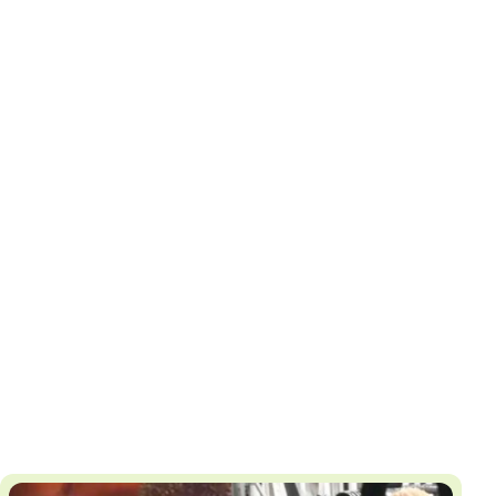
И
Т
К
У
Х
М
Ч
Н
Я