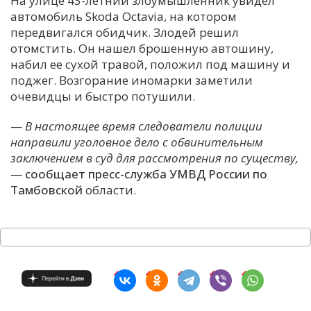
На улице 43-летний злоумышленник увидел
автомобиль Skoda Octavia, на котором
С
передвигался обидчик. Злодей решил
Е
отомстить. Он нашел брошенную автошину,
набил ее сухой травой, положил под машину и
И
поджег. Возгорание иномарки заметили
очевидцы и быстро потушили.
Т
К
—
В настоящее время следователи полиции
направили уголовное дело с обвинительным
заключением в суд для рассмотрения по существу,
У
—
сообщает пресс-служба УМВД России по
Тамбовской
области.
Х
М
Ч
Н
Я