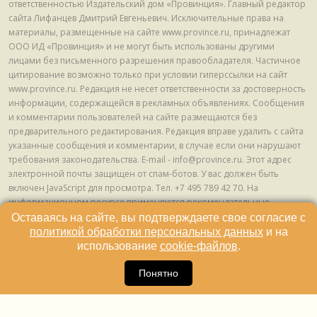
ответственностью Издательский дом «Провинция». Главный редактор
сайта Лифанцев Дмитрий Евгеньевич. Исключительные права на
материалы, размещенные на сайте www.province.ru, принадлежат
ООО ИД «Провинция» и не могут быть использованы другими
лицами без письменного разрешения правообладателя. Частичное
цитирование возможно только при условии гиперссылки на сайт
www.province.ru. Редакция не несет ответственности за достоверность
информации, содержащейся в рекламных объявлениях. Сообщения
и комментарии пользователей на сайте размещаются без
предварительного редактирования. Редакция вправе удалить с сайта
указанные сообщения и комментарии, в случае если они нарушают
требования законодательства. E-mail - info@province.ru. Этот адрес
электронной почты защищен от спам-ботов. У вас должен быть
включен JavaScript для просмотра. Tел. +7 495 789 42 70. На
информационном ресурсе применяются рекомендательные
технологии (информационные технологии предоставления
Оставаясь на сайте, вы подтверждаете свое согласие с
информации на основе сбора, систематизации и анализа сведений,
политикой обработки персональных данных
и на
относящихся к предпочтениям пользователей сети "Интернет",
использование
cookie-файлов
.
находящихся на территории Российской Федерации) © ООО ИД
16
«Провинция», 2013 - 2024г.
Понятно