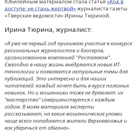
Юбилейным материалом стала статья
«Код в
С
доступе: не стань жертвой»
журналиста газеты
«Тверские ведомости» Ирины Тюриной.
Е
Ирина Тюрина, журналист:
И
«Я уже не первый год принимаю участие в конкурсе
Т
региональных журналистов и блогеров,
К
организованном компанией "Ростелеком".
Ежегодно в нашу жизнь внедряются новые ИТ-
технологии и появляются актуальные темы для
У
публикаций. Это интересно и для наших
читателей: каждый хочет быть в курсе полезных
Х
новинок. Но и мошенники тоже не дремлют: их
“мастерство” совершенствуется с каждым
М
годом. В моем материале эксперты
Ч
рассказывают, на какие мошеннические уловки
Н
чаще всего попадаются жители Верхневолжья и
Я
как уберечься от обмана».