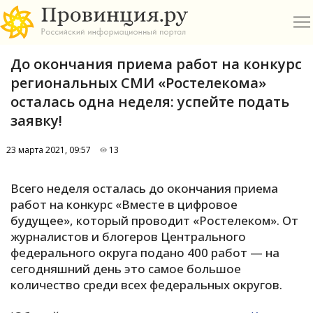
До окончания приема работ на конкурс
региональных СМИ «Ростелекома»
осталась одна неделя: успейте подать
заявку!
О
23 марта 2021, 09:57
13
А
Всего неделя осталась до окончания приема
работ на конкурс «Вместе в цифровое
П
Б
будущее», который проводит «Ростелеком». От
журналистов и блогеров Центрального
федерального округа подано 400 работ — на
В
сегодняшний день это самое большое
Р
количество среди всех федеральных округов.