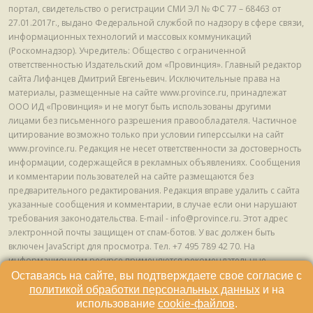
портал, свидетельство о регистрации СМИ ЭЛ № ФС 77 – 68463 от
27.01.2017г., выдано Федеральной службой по надзору в сфере связи,
информационных технологий и массовых коммуникаций
(Роскомнадзор). Учредитель: Общество с ограниченной
ответственностью Издательский дом «Провинция». Главный редактор
сайта Лифанцев Дмитрий Евгеньевич. Исключительные права на
материалы, размещенные на сайте www.province.ru, принадлежат
ООО ИД «Провинция» и не могут быть использованы другими
лицами без письменного разрешения правообладателя. Частичное
цитирование возможно только при условии гиперссылки на сайт
www.province.ru. Редакция не несет ответственности за достоверность
информации, содержащейся в рекламных объявлениях. Сообщения
и комментарии пользователей на сайте размещаются без
предварительного редактирования. Редакция вправе удалить с сайта
указанные сообщения и комментарии, в случае если они нарушают
требования законодательства. E-mail - info@province.ru. Этот адрес
электронной почты защищен от спам-ботов. У вас должен быть
включен JavaScript для просмотра. Tел. +7 495 789 42 70. На
информационном ресурсе применяются рекомендательные
технологии (информационные технологии предоставления
Оставаясь на сайте, вы подтверждаете свое согласие с
информации на основе сбора, систематизации и анализа сведений,
политикой обработки персональных данных
и на
относящихся к предпочтениям пользователей сети "Интернет",
использование
cookie-файлов
.